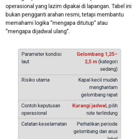
operasional yang lazim dipakai di lapangan. Tabel ini
bukan pengganti arahan resmi, tetapi membantu
memahami logika “mengapa ditutup” atau
“mengapa dijadwal ulang”.
Gelombang 1,25–
2,5 m
(kategori
sedang)
Kapal kecil mudah
menghantam
gelombang rapat
Kurangi jadwal
, pilih
rute terlindung
Perhatikan periode
gelombang dan arus
lokal