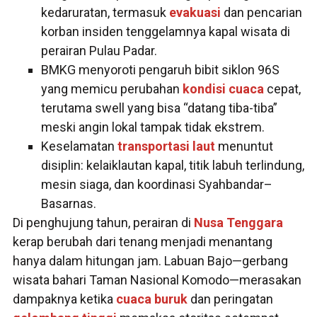
kedaruratan, termasuk
evakuasi
dan pencarian
korban insiden tenggelamnya kapal wisata di
perairan Pulau Padar.
BMKG menyoroti pengaruh bibit siklon 96S
yang memicu perubahan
kondisi cuaca
cepat,
terutama swell yang bisa “datang tiba-tiba”
meski angin lokal tampak tidak ekstrem.
Keselamatan
transportasi laut
menuntut
disiplin: kelaiklautan kapal, titik labuh terlindung,
mesin siaga, dan koordinasi Syahbandar–
Basarnas.
Di penghujung tahun, perairan di
Nusa Tenggara
kerap berubah dari tenang menjadi menantang
hanya dalam hitungan jam. Labuan Bajo—gerbang
wisata bahari Taman Nasional Komodo—merasakan
dampaknya ketika
cuaca buruk
dan peringatan