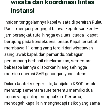
wisata dan koordinasi lintas
instansi
Insiden tenggelamnya kapal wisata di perairan Pulau
Padar menjadi pengingat bahwa keputusan kecil—
jam berangkat, rute, hingga evaluasi cuaca—dapat
berujung pada konsekuensi besar. Kapal tersebut
membawa 11 orang yang terdiri dari wisatawan
asing, awak kapal, dan pemandu. Sebagian
penumpang berhasil diselamatkan, sementara
beberapa lainnya dilaporkan hilang sehingga
memicu operasi SAR gabungan yang intensif.
Dalam konteks seperti itu, kebijakan KSOP untuk
menutup sementara rute tertentu memiliki dua
tujuan yang saling menguatkan. Pertama,
mencegah kapal lain menghadapi risiko yang sama