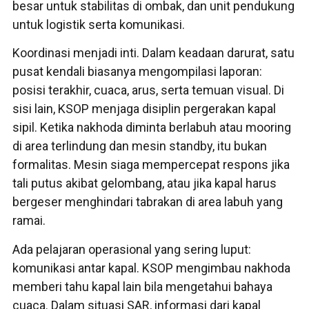
besar untuk stabilitas di ombak, dan unit pendukung
untuk logistik serta komunikasi.
Koordinasi menjadi inti. Dalam keadaan darurat, satu
pusat kendali biasanya mengompilasi laporan:
posisi terakhir, cuaca, arus, serta temuan visual. Di
sisi lain, KSOP menjaga disiplin pergerakan kapal
sipil. Ketika nakhoda diminta berlabuh atau mooring
di area terlindung dan mesin standby, itu bukan
formalitas. Mesin siaga mempercepat respons jika
tali putus akibat gelombang, atau jika kapal harus
bergeser menghindari tabrakan di area labuh yang
ramai.
Ada pelajaran operasional yang sering luput:
komunikasi antar kapal. KSOP mengimbau nakhoda
memberi tahu kapal lain bila mengetahui bahaya
cuaca. Dalam situasi SAR, informasi dari kapal