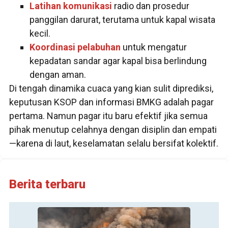
Latihan komunikasi
radio dan prosedur
panggilan darurat, terutama untuk kapal wisata
kecil.
Koordinasi pelabuhan
untuk mengatur
kepadatan sandar agar kapal bisa berlindung
dengan aman.
Di tengah dinamika cuaca yang kian sulit diprediksi,
keputusan KSOP dan informasi BMKG adalah pagar
pertama. Namun pagar itu baru efektif jika semua
pihak menutup celahnya dengan disiplin dan empati
—karena di laut, keselamatan selalu bersifat kolektif.
Berita terbaru