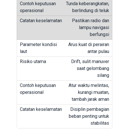
Tunda keberangkatan,
berlindung di teluk
Pastikan radio dan
lampu navigasi
berfungsi
Arus kuat di perairan
antar pulau
Drift, sulit manuver
saat gelombang
silang
Atur waktu melintas,
kurangi muatan,
tambah jarak aman
Disiplin pembagian
beban penting untuk
stabilitas