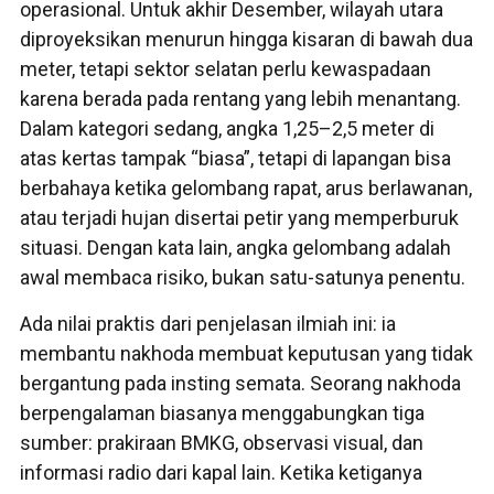
operasional. Untuk akhir Desember, wilayah utara
diproyeksikan menurun hingga kisaran di bawah dua
meter, tetapi sektor selatan perlu kewaspadaan
karena berada pada rentang yang lebih menantang.
Dalam kategori sedang, angka 1,25–2,5 meter di
atas kertas tampak “biasa”, tetapi di lapangan bisa
berbahaya ketika gelombang rapat, arus berlawanan,
atau terjadi hujan disertai petir yang memperburuk
situasi. Dengan kata lain, angka gelombang adalah
awal membaca risiko, bukan satu-satunya penentu.
Ada nilai praktis dari penjelasan ilmiah ini: ia
membantu nakhoda membuat keputusan yang tidak
bergantung pada insting semata. Seorang nakhoda
berpengalaman biasanya menggabungkan tiga
sumber: prakiraan BMKG, observasi visual, dan
informasi radio dari kapal lain. Ketika ketiganya