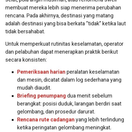
membuat mereka lebih siap menerima perubahan
rencana. Pada akhirnya, destinasi yang matang
adalah destinasi yang bisa berkata “tidak” ketika laut
tidak bersahabat.
Untuk memperkuat rutinitas keselamatan, operator
dan pelabuhan dapat menerapkan praktik berikut
secara konsisten:
Pemeriksaan harian
peralatan keselamatan
dan mesin, dicatat dalam log sederhana yang
mudah diaudit.
Briefing penumpang
dua menit sebelum
berangkat: posisi duduk, larangan berdiri saat
gelombang, dan prosedur darurat.
Rencana rute cadangan
yang lebih terlindung
ketika peringatan gelombang meningkat.