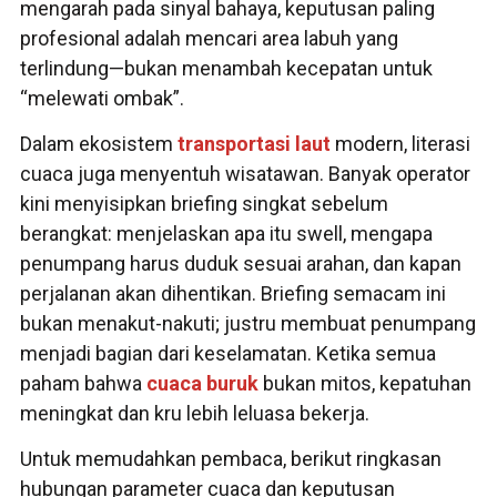
mengarah pada sinyal bahaya, keputusan paling
profesional adalah mencari area labuh yang
terlindung—bukan menambah kecepatan untuk
“melewati ombak”.
Dalam ekosistem
transportasi laut
modern, literasi
cuaca juga menyentuh wisatawan. Banyak operator
kini menyisipkan briefing singkat sebelum
berangkat: menjelaskan apa itu swell, mengapa
penumpang harus duduk sesuai arahan, dan kapan
perjalanan akan dihentikan. Briefing semacam ini
bukan menakut-nakuti; justru membuat penumpang
menjadi bagian dari keselamatan. Ketika semua
paham bahwa
cuaca buruk
bukan mitos, kepatuhan
meningkat dan kru lebih leluasa bekerja.
Untuk memudahkan pembaca, berikut ringkasan
hubungan parameter cuaca dan keputusan