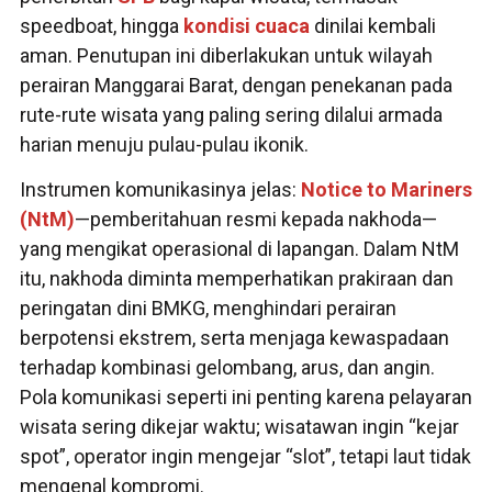
speedboat, hingga
kondisi cuaca
dinilai kembali
aman. Penutupan ini diberlakukan untuk wilayah
perairan Manggarai Barat, dengan penekanan pada
rute-rute wisata yang paling sering dilalui armada
harian menuju pulau-pulau ikonik.
Instrumen komunikasinya jelas:
Notice to Mariners
(NtM)
—pemberitahuan resmi kepada nakhoda—
yang mengikat operasional di lapangan. Dalam NtM
itu, nakhoda diminta memperhatikan prakiraan dan
peringatan dini BMKG, menghindari perairan
berpotensi ekstrem, serta menjaga kewaspadaan
terhadap kombinasi gelombang, arus, dan angin.
Pola komunikasi seperti ini penting karena pelayaran
wisata sering dikejar waktu; wisatawan ingin “kejar
spot”, operator ingin mengejar “slot”, tetapi laut tidak
mengenal kompromi.