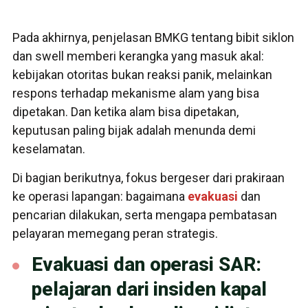
Pada akhirnya, penjelasan BMKG tentang bibit siklon
dan swell memberi kerangka yang masuk akal:
kebijakan otoritas bukan reaksi panik, melainkan
respons terhadap mekanisme alam yang bisa
dipetakan. Dan ketika alam bisa dipetakan,
keputusan paling bijak adalah menunda demi
keselamatan.
Di bagian berikutnya, fokus bergeser dari prakiraan
ke operasi lapangan: bagaimana
evakuasi
dan
pencarian dilakukan, serta mengapa pembatasan
pelayaran memegang peran strategis.
Evakuasi dan operasi SAR:
pelajaran dari insiden kapal