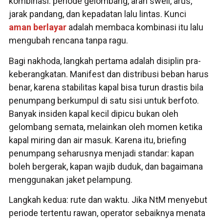
kombinasi: periode gelombang, arah swell, arus,
jarak pandang, dan kepadatan lalu lintas. Kunci
aman berlayar
adalah membaca kombinasi itu lalu
mengubah rencana tanpa ragu.
Bagi nakhoda, langkah pertama adalah disiplin pra-
keberangkatan. Manifest dan distribusi beban harus
benar, karena stabilitas kapal bisa turun drastis bila
penumpang berkumpul di satu sisi untuk berfoto.
Banyak insiden kapal kecil dipicu bukan oleh
gelombang semata, melainkan oleh momen ketika
kapal miring dan air masuk. Karena itu, briefing
penumpang seharusnya menjadi standar: kapan
boleh bergerak, kapan wajib duduk, dan bagaimana
menggunakan jaket pelampung.
Langkah kedua: rute dan waktu. Jika NtM menyebut
periode tertentu rawan, operator sebaiknya menata